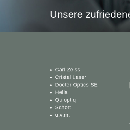
Unsere zufriede
Carl Zeiss
Cristal Laser
Docter Optics SE
Hella
Quioptiq
Schott
u.v.m.